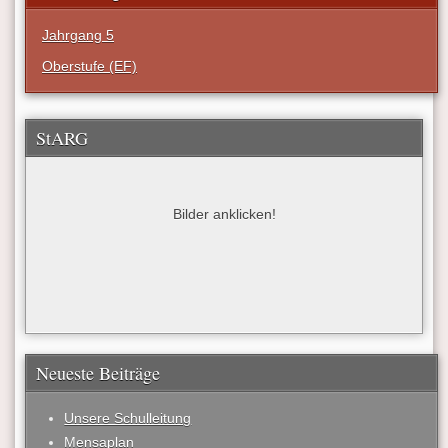
Jahrgang 5
Oberstufe (EF)
StARG
Bilder anklicken!
Neueste Beiträge
Unsere Schulleitung
Mensaplan