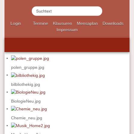
S
u
c
Login
Termine
Klausuren
Mensaplan
Downloads
h
Impressum
e
n
.
.
.
polen_gruppe.jpg
bilbliothekig.jpg
BiologieNeu.jpg
Chemie_neu.jpg