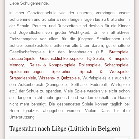
Liebe Schulgemeinde,
in ein
er Ganztagsschule wie der unseren, verbringen unsere
Schülerinnen und Schüler an den langen Tagen bis zu 8 Stunden in
der Schule. Pausen- und Ruhezeiten sind deshalb für die Kinder
und Jugendlichen von großer Wichtigkeit. Um ein attraktives
Freizeitangebot vor allem für die jüngeren Schülerinnen und
Schüler bereitzustellen, bitten wir alle Eltern darum, gut erhaltene
Gesellschaftsspiele für den Innenbereich (z.B.
Brettspiele
,
Escape-Spiele
,
Geschicklichkeitsspiele
,
IQ-Spiele
,
Krimispiele
,
Memory
,
Reise- & Kompaktspiele
,
Rollenspiele
,
Schachspiele
,
Spielesammlungen
,
Spielreihen
,
Sprach- & Wortspiele
,
Strategiespiele
,
Wissens- & Quizspiele
, Würfelspiele) als auch für
den Außenbereich (Springseile, Softbälle, Federball, Wurfspiele
etc.) der Schule zu spenden. Viele Spiele wurden vielleicht schon
seit langem nicht mehr genutzt und werden deshalb zu Hause
nicht mehr benötigt. Die gespendeten Spiele können täglich bei
Herrn Ignatzek abgegeben werden. Vielen Dank für ihre
Unterstützung.
Tagesfahrt nach Liège (Lüttich in Belgien)