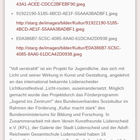
43A1-ACEE-CDCC2BFEBF90.jpeg
91922190-5185-4BCD-AE1F-55AAA3BADBF1.jpeg
http://starg.de/images/bilder/Kultur/91922190-5185-
4BCD-AE1F-55AAA3BADBF1.jpeg
E0A386B7-5C5C-4085-8AA0-61DCA42D0938.jpeg
http://starg.de/images/bilder/Kultur/E0A386B7-5C5C-
4085-8AA0-61DCA42D0938.jpeg
"Voll verstrahlt" ist ein Projekt für Jugendliche, das sich mit
Licht und seiner Wirkung in Kunst und Gestaltung, angelehnt
an das intemational bekannte Lüdenscheider
Lichtkunstfestival „Licht-routen, auseinandersetzt. Möglich
gemacht wurde das Projektdurch das Förderprogramm
„Jugend ins Zentrum!" des Bundesverbandes Soziokultur im
Rahmen der Förderung „Kultur macht stark" des
Bundesministeriums für Bildung und Forschung. In
Zusammenarbeit mit dem Verein Kunstfreunde Lüdenscheid
e.V. (KFL), der Galerie der Stadt Lüdenscheid und der Adolf-
Reichwein Gesamtschule Lüdenscheid haben 16