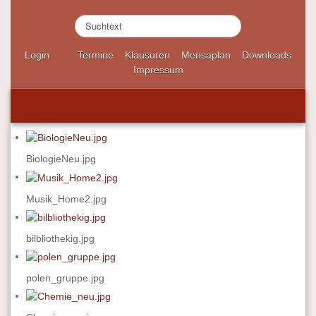
S
u
c
Login
Termine
Klausuren
Mensaplan
Downloads
h
Impressum
e
n
.
.
.
BiologieNeu.jpg
Musik_Home2.jpg
bilbliothekig.jpg
polen_gruppe.jpg