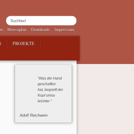
Suchen
...
en
Mensaplan
Downloads
Impressum
G
PROJEKTE
“Was die Hand
geschaffen
hat, begreift der
Kopf umso
leichter.”
Adolf Reichwein