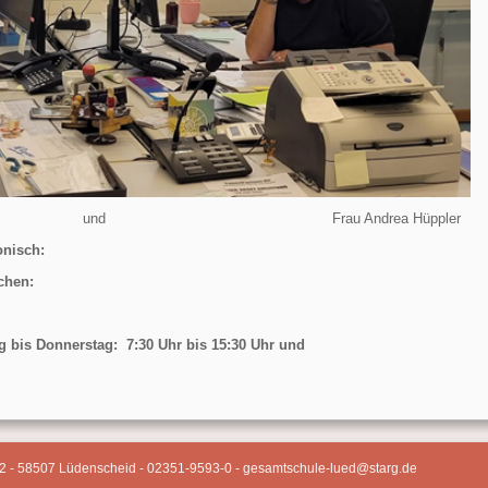
nz und Frau Andrea Hüppler
onisch:
ichen:
g bis Donnerstag: 7:30 Uhr bis 15:30 Uhr und
2 - 58507 Lüdenscheid - 02351-9593-0 - gesamtschule-lued@starg.de