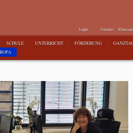
Login
Termine
Klausur
SCHULE
UNTERRICHT
FÖRDERUNG
GANZTA
ROPA