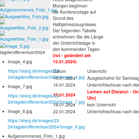
Morgen beginnen
die Konferenztage auf
Grund des
Halbjahreszeugnisses.
Der folgenden Tabelle
entnehmen Sie die Länge
der Unterrichtstage in
den kommenden Tagen.
tagderoffenentuer2024
(rot - geändert am
Image_4.jpg
15.01.2024)
https://starg.de/images/23-
Datum
Unterricht
24/tagderoffenentuer2024/Image_4.jpg
15.01.2024
Ausgleichsfrei für Samstag
16.01.2024
Unterrichtschluss nach de
Image_7.jpg
Lernen auf Distanz! - Un
17.01.2024
https://starg.de/images/23-
Uhr)
24/tagderoffenentuer2024/Image_7.jpg
18.01.2024
kein Unterricht
Image_6.jpg
22.01.2024
Unterrichtschluss nach de
https://starg.de/images/23-
24/tagderoffenentuer2024/Image_6.jpg
Aufgenommenes_Foto_1.jpg