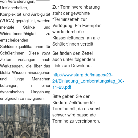
von Veränderungen,
Zur Terminvereinbarung
Unsicherheiten,
steht der gewohnte
Komplexität und Ambiguität
"Terminzettel" zur
(VUCA) geprägt ist, werden
Verfügung. Ein Exemplar
mentale Stärke und
wurde durch die
Widerstandsfähigkeit zu
Klassenleitungen an alle
entscheidenden
Schüler:innen verteilt.
Schlüsselqualifikationen für
Schüler:innen. Diese
Vuca
Sie finden den Zettel
auch unter folgendem
Zeiten verlangen nach
Link zum Download:
Werkzeugen, die über das
bloße Wissen hinausgehen
http://www.starg.de/images/23-
und junge Menschen
24/Einladung_Lernberatungstag_06-
befähigen, in einer
11-23.pdf
dynamischen Umgebung
Bitte geben Sie den
erfolgreich zu navigieren.
Kindern Zeiträume für
Termine mit, da es sonst
schwer wird passende
Termine zu vereinbaren.