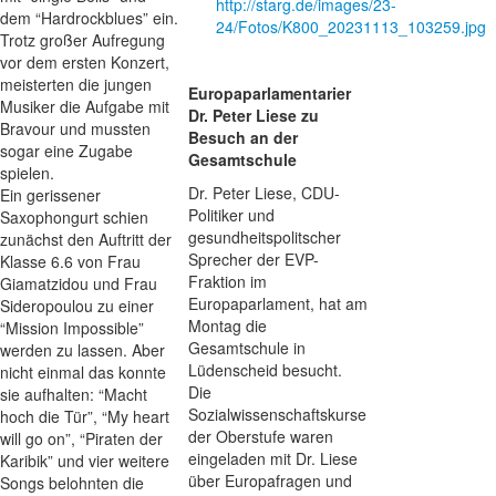
http://starg.de/images/23-
dem “Hardrockblues” ein.
24/Fotos/K800_20231113_103259.jpg
Trotz großer Aufregung
vor dem ersten Konzert,
meisterten die jungen
Europaparlamentarier
Musiker die Aufgabe mit
Dr. Peter Liese zu
Bravour und mussten
Besuch an der
sogar eine Zugabe
Gesamtschule
spielen.
Dr. Peter Liese, CDU-
Ein gerissener
Politiker und
Saxophongurt schien
gesundheitspolitscher
zunächst den Auftritt der
Sprecher der EVP-
Klasse 6.6 von Frau
Fraktion im
Giamatzidou und Frau
Europaparlament, hat am
Sideropoulou zu einer
Montag die
“Mission Impossible”
Gesamtschule in
werden zu lassen. Aber
Lüdenscheid besucht.
nicht einmal das konnte
Die
sie aufhalten: “Macht
Sozialwissenschaftskurse
hoch die Tür”, “My heart
der Oberstufe waren
will go on”, “Piraten der
eingeladen mit Dr. Liese
Karibik” und vier weitere
über Europafragen und
Songs belohnten die