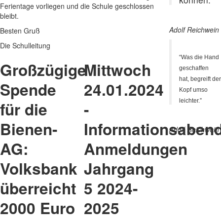
Ferientage vorliegen und die Schule geschlossen
bleibt.
Adolf Reichwein
Besten Gruß
Die Schulleitung
“Was die Hand
Großzügige
Mittwoch
geschaffen
hat, begreift de
Spende
24.01.2024
Kopf umso
leichter.”
für die
-
Bienen-
Informationsaben
Adolf Reichwein
AG:
Anmeldungen
Volksbank
Jahrgang
überreicht
5 2024-
2000 Euro
2025