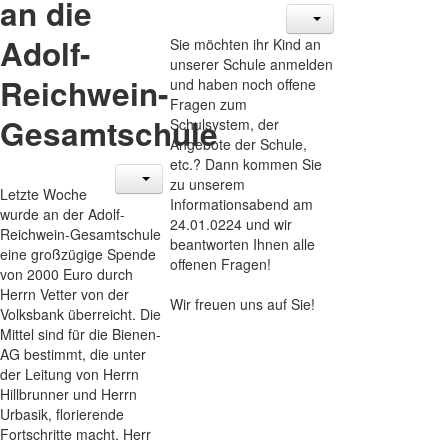
an die
Adolf-
Sie möchten ihr Kind an
unserer Schule anmelden
Reichwein-
und haben noch offene
Fragen zum
Gesamtschule
Schulsystem, der
Angebote der Schule,
etc.? Dann kommen Sie
zu unserem
Letzte Woche
Informationsabend am
wurde an der Adolf-
24.01.0224 und wir
Reichwein-Gesamtschule
beantworten Ihnen alle
eine großzügige Spende
offenen Fragen!
von 2000 Euro durch
Herrn Vetter von der
Wir freuen uns auf Sie!
Volksbank überreicht. Die
Mittel sind für die Bienen-
AG bestimmt, die unter
der Leitung von Herrn
Hillbrunner und Herrn
Urbasik, florierende
Fortschritte macht. Herr