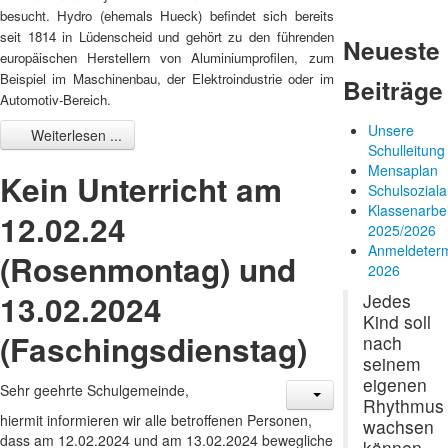
besucht. Hydro (ehemals Hueck) befindet sich bereits
seit 1814 in Lüdenscheid und gehört zu den führenden
Neueste
europäischen Herstellern von Aluminiumprofilen, zum
Beispiel im Maschinenbau, der Elektroindustrie oder im
Beiträge
Automotiv-Bereich.
Unsere
Weiterlesen ...
Schulleitung
Mensaplan
Kein Unterricht am
Schulsoziala
Klassenarbe
12.02.24
2025/2026
Anmeldeter
(Rosenmontag) und
2026
13.02.2024
Jedes
Kind soll
(Faschingsdienstag)
nach
seinem
eigenen
Sehr geehrte Schulgemeinde,
Rhythmus
hiermit informieren wir alle betroffenen Personen,
wachsen
dass am 12.02.2024 und am 13.02.2024 bewegliche
können.