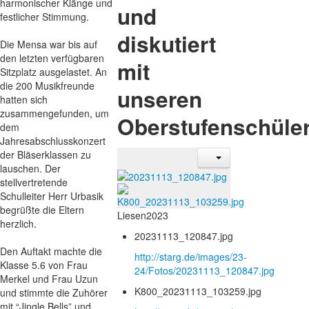
harmonischer Klänge und
und
festlicher Stimmung.
diskutiert
Die Mensa war bis auf
den letzten verfügbaren
mit
Sitzplatz ausgelastet. An
die 200 Musikfreunde
unseren
hatten sich
zusammengefunden, um
Oberstufenschüler
dem
Jahresabschlusskonzert
der Bläserklassen zu
lauschen. Der
stellvertretende
Schulleiter Herr Urbasik
begrüßte die Eltern
Liesen2023
herzlich.
20231113_120847.jpg
Den Auftakt machte die
http://starg.de/images/23-
Klasse 5.6 von Frau
24/Fotos/20231113_120847.jpg
Merkel und Frau Uzun
K800_20231113_103259.jpg
und stimmte die Zuhörer
mit “Jingle Bells” und