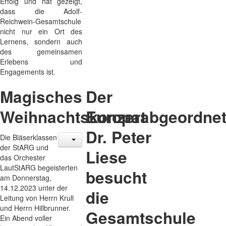
Erfolg und hat gezeigt,
dass die Adolf-
Reichwein-Gesamtschule
nicht nur ein Ort des
Lernens, sondern auch
des gemeinsamen
Erlebens und
Engagements ist.
Magisches
Der
Weihnachtskonzert
Europaabgeordne
Dr. Peter
Die Bläserklassen
der StARG und
Liese
das Orchester
LautStARG begeisterten
besucht
am Donnerstag,
14.12.2023 unter der
die
Leitung von Herrn Krull
und Herrn Hillbrunner.
Gesamtschule
Ein Abend voller