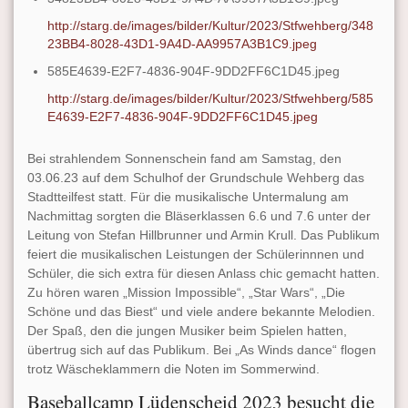
http://starg.de/images/bilder/Kultur/2023/Stfwehberg/348
23BB4-8028-43D1-9A4D-AA9957A3B1C9.jpeg
585E4639-E2F7-4836-904F-9DD2FF6C1D45.jpeg
http://starg.de/images/bilder/Kultur/2023/Stfwehberg/585
E4639-E2F7-4836-904F-9DD2FF6C1D45.jpeg
Bei strahlendem Sonnenschein fand am Samstag, den
03.06.23 auf dem Schulhof der Grundschule Wehberg das
Stadtteilfest statt. Für die musikalische Untermalung am
Nachmittag sorgten die Bläserklassen 6.6 und 7.6 unter der
Leitung von Stefan Hillbrunner und Armin Krull. Das Publikum
feiert die musikalischen Leistungen der Schülerinnnen und
Schüler, die sich extra für diesen Anlass chic gemacht hatten.
Zu hören waren „Mission Impossible“, „Star Wars“, „Die
Schöne und das Biest“ und viele andere bekannte Melodien.
Der Spaß, den die jungen Musiker beim Spielen hatten,
übertrug sich auf das Publikum. Bei „As Winds dance“ flogen
trotz Wäscheklammern die Noten im Sommerwind.
Baseballcamp Lüdenscheid 2023 besucht die