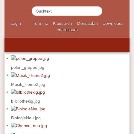
S
u
c
Login
Termine
Klausuren
Mensaplan
Downloads
h
Impressum
e
n
.
.
.
polen_gruppe.jpg
Musik_Home2.jpg
bilbliothekig.jpg
BiologieNeu.jpg