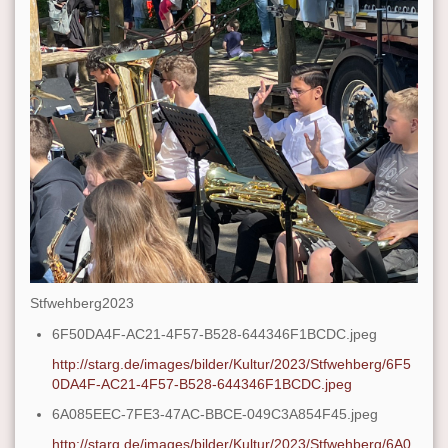
Stfwehberg2023
6F50DA4F-AC21-4F57-B528-644346F1BCDC.jpeg
http://starg.de/images/bilder/Kultur/2023/Stfwehberg/6F5
0DA4F-AC21-4F57-B528-644346F1BCDC.jpeg
6A085EEC-7FE3-47AC-BBCE-049C3A854F45.jpeg
http://starg.de/images/bilder/Kultur/2023/Stfwehberg/6A0