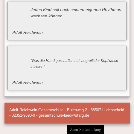
Jedes Kind soll nach seinem eigenen Rhythmus
wachsen können.
Adolf Reichwein
“Was die Hand geschaffen hat, begreift der Kopf umso
leichter.”
Adolf Reichwein
Adolf-Reichwein-Gesamtschule - Eulenweg 2 - 58507 Lüdenscheid
- 02351-9593-0 - gesamtschule-lued@starg.de
Zum Seitenanfang