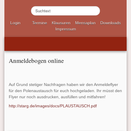
S
u
c
Login
Termine
Klausuren
Mensaplan
Downloads
h
Impressum
e
n
.
.
.
Anmeldebogen online
Auf Grund stetiger Nachfragen haben wir den Anmeldeflyer
für den Polenaustausch für euch hochgeladen. Ihr müsst den
Flyer nur noch ausdrucken, ausfüllen und mitfahren!
http://starg.de/images/docs/PLAUSTAUSCH.pdf