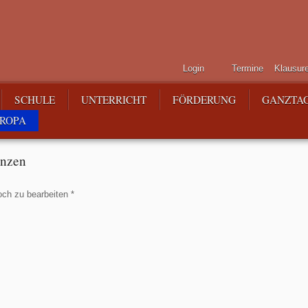
Login
Termine
Klausur
SCHULE
UNTERRICHT
FÖRDERUNG
GANZTA
ROPA
nzen
och zu bearbeiten *