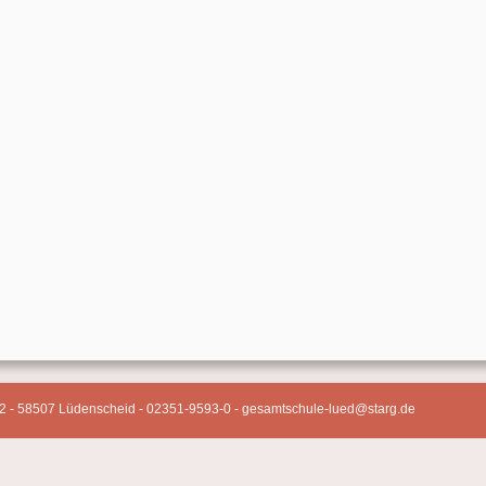
2 - 58507 Lüdenscheid - 02351-9593-0 - gesamtschule-lued@starg.de