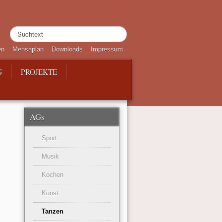
Suchen
...
en
Mensaplan
Downloads
Impressum
G
PROJEKTE
AGs
Sport
Musik
Kochen
Kunst
Tanzen