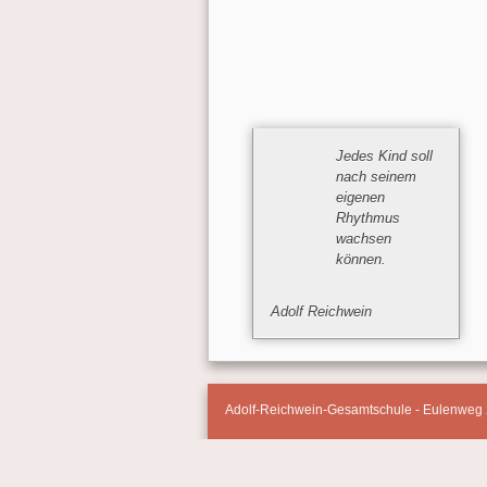
Jedes Kind soll
nach seinem
eigenen
Rhythmus
wachsen
können.
Adolf Reichwein
Adolf-Reichwein-Gesamtschule - Eulenweg 